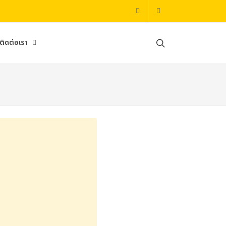
084-659-1512
mayamaicenter@
ติดต่อเรา