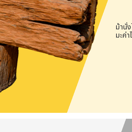
ม้านั่
มะค่า