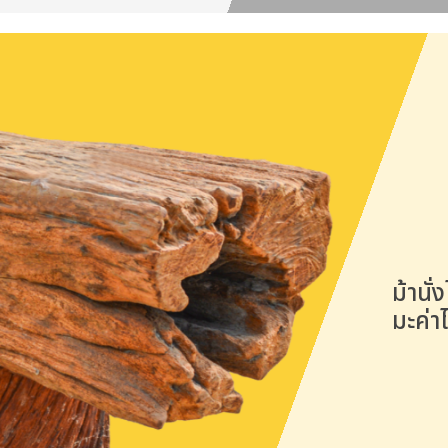
ม้านั่
มะค่า