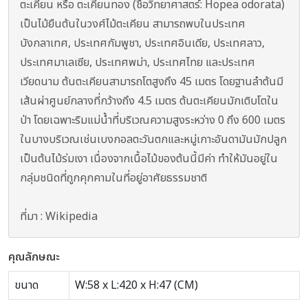
ตะเคียน หรือ ตะเคียนทอง (ชื่อวิทยาศาสตร์: Hopea odorata)
เป็นไม้ยืนต้นในวงศ์ไม้ตะเคียน สามารถพบในประเทศ
บังกลาเทศ, ประเทศกัมพูชา, ประเทศอินเดีย, ประเทศลาว,
ประเทศมาเลเซีย, ประเทศพม่า, ประเทศไทย และประเทศ
เวียดนาม ต้นตะเคียนสามารถโตสูงถึง 45 เมตร โดยฐานลำต้นมี
เส้นผ่าศูนย์กลางที่กว้างถึง 4.5 เมตร ต้นตะเคียนมักเติบโตใน
ป่า โดยเฉพาะริมแม่น้ำที่บริเวณความสูงระหว่าง 0 ถึง 600 เมตร
ในบางบริเวณเช่นเบงกอลตะวันตกและหมู่เกาะอันดามันมักปลูก
เป็นต้นไม้ร่มเงา เนื่องจากเนื้อไม้ของต้นนี้มีค่า ทำให้มันอยู่ใน
กลุ่มชนิดที่ถูกคุกคามในที่อยู่อาศัยธรรมชาติ
ที่มา : Wikipedia
คุณลักษณะ
ขนาด
W:58 x L:420 x H:47 (CM)