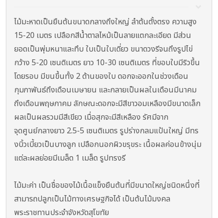
ไม้มะหาดเป็นยืนต้นขนาดกลางถึงใหญ่ ลำต้นตั้งตรง ความสูง
15-20 เมตร เปลือกสีน้ำตาลไหม้เป็นลายแตกละเอียด มีส่วน
ยอดเป็นพุ่มหนาและทึบ ใบเป็นใบเดี่ยว ขนาดวงรีจนถึงรูปไข่
กว้าง 5-20 เซนติเมตร ยาว 10-30 เซนติเมตร ที่ขอบใบมีริวขึ้น
โดยรอบ มีขนขึ้นทั้ง 2 ด้านของใบ ดอกจะออกในช่วงเดือน
กุมภาพันธ์ถึงเดือนเมษายน และกลายเป็นผลในเดือนมีนาคม
ถึงเดือนพฤษภาคม ลักษณะดอกจะมีสีขาวอมเหลืองมีขนาดเล็ก
ผลเป็นผลรวมมีสีเขียว เมื่อสุกจะมีสีเหลือง รัศมีจาก
จุดศูนย์กลางยาว 2.5-5 เซนติเมตร รูปร่างกลมแป้นใหญ่ มีทร
งบิ้วเบี้ยวเป็นบางลูก เปลือกนอกผิวขรุขระ เนื้อผลค่อนข้างนุ่ม
แต่ละผลย่อยมีเมล็ด 1 เมล็ด รูปทรงรี
ไม้มะค่า เป็นชื่อของไม้เนื้อแข็งยืนต้นที่มีขนาดใหญ่ชนิดหนึ่งที่
สามารถปลูกเป็นไม้ทางเศรษฐกิจได้ เป็นต้นไม้มงคล
พระราชทานประจำจังหวัดสุโขทัย