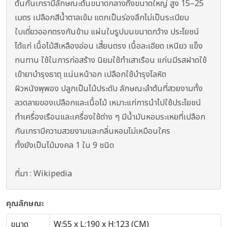
ต้นกันเกรามีลักษณะต้นขนาดกลางถึงขนาดใหญ่ สูง 15–25
เมตร เปลือกสีน้ำตาลเข้ม แตกเป็นร่องลึกไม่เป็นระเบียบ
ใบเดี่ยวออกตรงกันข้าม แผ่นใบรูปมนขนาดกว้าง ประโยชน์
ได้แก่ เนื้อไม้สีเหลืองอ่อน เสี้ยนตรง เนื้อละเอียด เหนียว แข็ง
ทนทาน ใช้ในการก่อสร้าง นิยมใช้ทำเสาเรือน แก่นมีรสฝาดใช้
เข้ายาบำรุงธาตุ แน่นหน้าอก เปลือกใช้บำรุงโลหิต
ผิวหนังพุพอง ปลูกเป็นไม้ประดับ ลักษณะลำต้นที่สวยงามทั้ง
ลวดลายของเปลือกและเนื้อไม้ เหมาะแก่การนำไปใช้ประโยชน์
ทำเครื่องเรือนและเครื่องใช้ต่าง ๆ มีน้ำมันหอมระเหยที่เปลือก
กันเกรามีความสวยงามและกลิ่นหอมไม่เหมือนใคร
ทั้งยังเป็นไม้มงคล 1 ใน 9 ชนิด
ที่มา : Wikipedia
คุณลักษณะ
ขนาด
W:55 x L:190 x H:123 (CM)