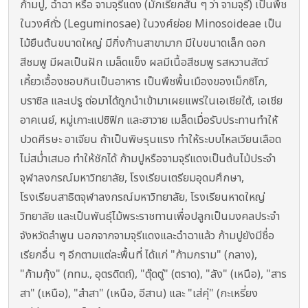
ก้ามปู, ฉำฉา หรือ จามจุรีแดง (มักเรียกสั้น ๆ ว่า จามจุรี) เป็นพืช
ในวงศ์ถั่ว (Leguminosae) ในวงศ์ย่อย Minosoideae เป็น
ไม้ยืนต้นขนาดใหญ่ มีกิ่งก้านสาขามาก มีใบขนาดเล็ก ดอก
สีชมพู มีผลเป็นฝัก เมล็ดแข็ง ผลมีเนื้อสีชมพู รสหวานสัตว์
เคี้ยวเอื้องชอบกินเป็นอาหาร เป็นพืชพื้นเมืองของเม็กซิโก,
บราซิล และเปรู ต่อมาได้ถูกนำเข้ามาเผยแพร่ในเอเชียใต้, เอเชีย
อาคเนย์, หมู่เกาะแปซิฟิก และฮาวาย เมล็ดเมื่อรับประทานทำให้
ปวดศีรษะ อาเจียน ถ้าเป็นพิษรุนแรง ทำให้ระบบไหลเวียนเลือด
ไม่สม่ำเสมอ ทำให้ชักได้ ก้ามปูหรือจามจุรีแดงเป็นต้นไม้ประจำ
จุฬาลงกรณ์มหาวิทยาลัย, โรงเรียนเตรียมอุดมศึกษา,
โรงเรียนสาธิตจุฬาลงกรณ์มหาวิทยาลัย, โรงเรียนหาดใหญ่
วิทยาลัย และเป็นพันธุ์ไม้พระราชทานเพื่อปลูกเป็นมงคลประจำ
จังหวัดลำพูน นอกจากจามจุรีแดงและฉำฉาแล้ว ก้ามปูยังมีชื่อ
เรียกอื่น ๆ อีกตามแต่ละพื้นที่ ได้แก่ "ก้ามกราม" (กลาง),
"ก้ามกุ้ง" (กทม., อุตรดิตถ์), "ตุ๊ดตู่" (ตราด), "ลัง" (เหนือ), "สาร
สา" (เหนือ), "สำสา" (เหนือ, อีสาน) และ "เส่คุ่" (กะเหรี่ยง